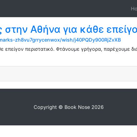
H
στην Αθήνα για κάθε επείγο
okmarks-zh8vu7grrycenwox/wish/j40PQDy900RjZvXB
ε επείγον περιστατικό. Φτάνουμε γρήγορα, παρέχουμε δ
Copyright © Book Nose 2026