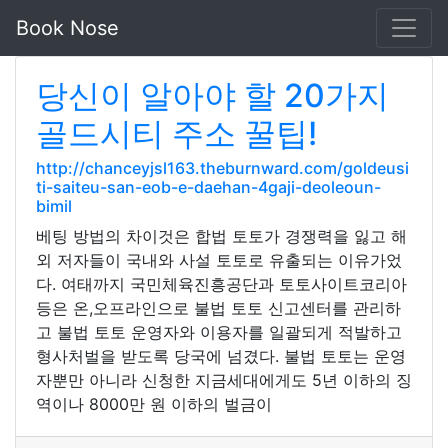
Book Nose
당신이 알아야 할 20가지
골드시티 주소 꿀팁!
http://chanceyjsl163.theburnward.com/goldeusi
ti-saiteu-san-eob-e-daehan-4gaji-deoleoun-
bimil
베팅 방법의 차이것은 합법 토토가 경쟁력을 잃고 해
외 저자들이 국내와 사설 토토로 유출되는 이유가었
다. 여태까지 국민체육진흥공단과 토토사이트코리아
등은 온,오프라인으로 불법 토토 신고센터를 관리하
고 불법 토토 운영자와 이용자를 일괄되게 적발하고
형사처벌을 받도록 당국에 넘겼다. 불법 토토는 운영
자뿐만 아니라 신청한 지금세대에게도 5년 이하의 징
역이나 8000만 원 이하의 벌금이