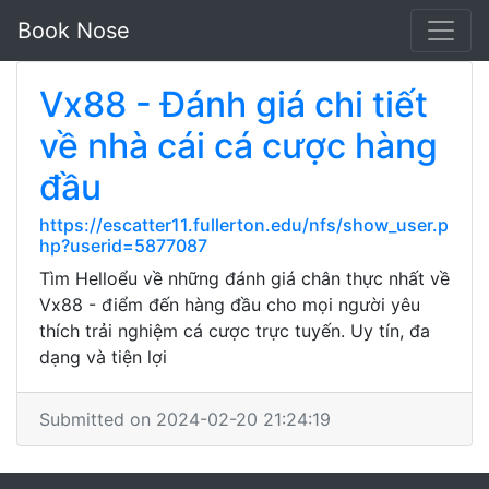
Book Nose
Vx88 - Đánh giá chi tiết
về nhà cái cá cược hàng
đầu
https://escatter11.fullerton.edu/nfs/show_user.p
hp?userid=5877087
Tìm Helloểu về những đánh giá chân thực nhất về
Vx88 - điểm đến hàng đầu cho mọi người yêu
thích trải nghiệm cá cược trực tuyến. Uy tín, đa
dạng và tiện lợi
Submitted on 2024-02-20 21:24:19